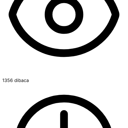
1356 dibaca