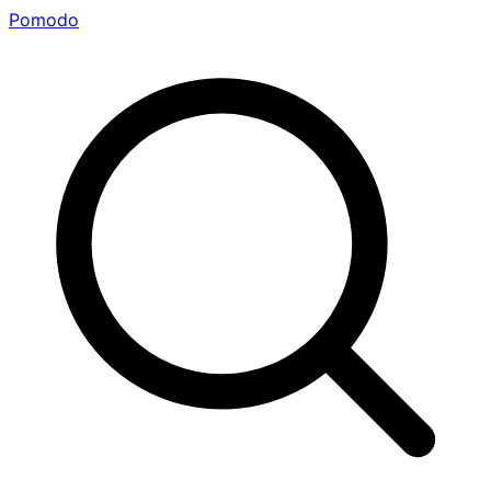
Pomodo