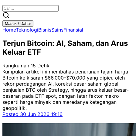
Masuk / Daftar
Home
Teknologi
Bisnis
Sains
Finansial
Terjun Bitcoin: AI, Saham, dan Arus
Keluar ETF
Rangkuman 15 Detik
Kumpulan artikel ini membahas penurunan tajam harga
Bitcoin ke kisaran $66.000–$70.000 yang dipicu oleh
rekor perdagangan AI, koreksi pasar saham global,
penjualan BTC oleh Strategy, hingga arus keluar besar-
besaran pada ETF spot, dengan latar faktor makro
seperti harga minyak dan meredanya ketegangan
geopolitik.
Posted 30 Jun 2026 19:16
Saham MicroStrategy Anjlok 41%