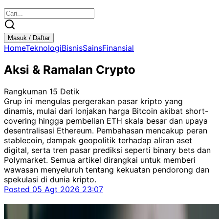
Masuk / Daftar
Home
Teknologi
Bisnis
Sains
Finansial
Aksi & Ramalan Crypto
Rangkuman 15 Detik
Grup ini mengulas pergerakan pasar kripto yang
dinamis, mulai dari lonjakan harga Bitcoin akibat short-
covering hingga pembelian ETH skala besar dan upaya
desentralisasi Ethereum. Pembahasan mencakup peran
stablecoin, dampak geopolitik terhadap aliran aset
digital, serta tren pasar prediksi seperti binary bets dan
Polymarket. Semua artikel dirangkai untuk memberi
wawasan menyeluruh tentang kekuatan pendorong dan
spekulasi di dunia kripto.
Posted 05 Agt 2026 23:07
Peretasan Dompet Coldcard