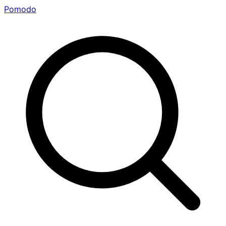
Pomodo