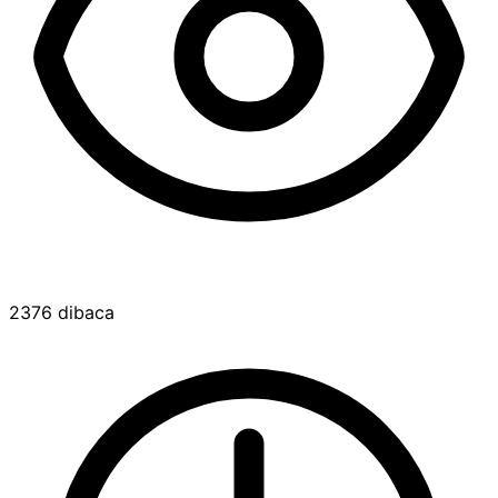
2376 dibaca