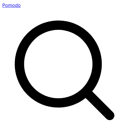
Pomodo